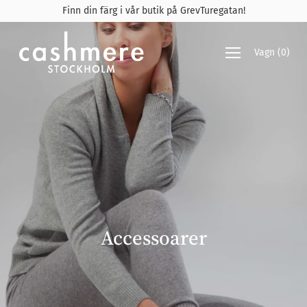
Gå
Finn din färg i vår butik på GrevTuregatan!
vidare
till
innehåll
Vagn
(
0
)
Accessoarer