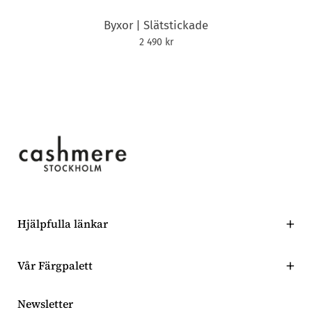
Byxor | Slätstickade
2 490 kr
Hjälpfulla länkar
Sök
Vår Färgpalett
Alla produkter
Få en övergripande blick på alla våra produkters färger här.
Skötselråd
Newsletter
Kontakt