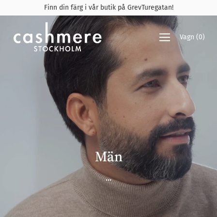
Gå
Finn din färg i vår butik på GrevTuregatan!
vidare
till
innehåll
Vagn
(
0
)
Män
...