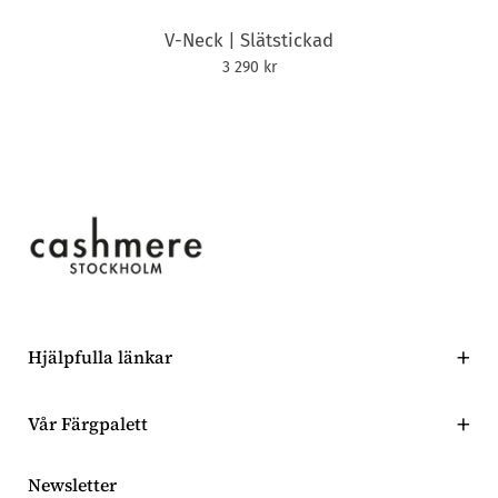
V-Neck | Slätstickad
3 290 kr
Hjälpfulla länkar
Sök
Vår Färgpalett
Alla produkter
Få en övergripande blick på alla våra produkters färger här.
Skötselråd
Newsletter
Kontakt